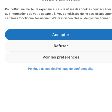
adapté à vos besoins spécifiques et au style de votre
espace, pour créer l’ambiance parfaite dans chaque pièce.
Pour offrir une meilleure expérience, ce site utilise des cookies pour accéder
aux informations de votre appareil. Si vous choisissez de ne pas les accepter
certaines fonctionnalités risquent d'être indisponibles ou de dysfonctionner.
01
Stockage virtuel flexible
Accepter
Utilisez l’excédent de votre production d’énergie solaire
en l’injectant dans le réseau et en le consommant
Refuser
lorsque nécessaire. Profitez d’un stockage illimité sans
installation physique.
Voir les préférences
Dépannage et Urgence
Politique de cookies
Politique de confidentialité
Nos autres prestations en
photovoltaïque
EMSL propose une gamme complète de services en électricité
pour répondre à tous vos besoins.
Stockage
d’énergie
Optimisez