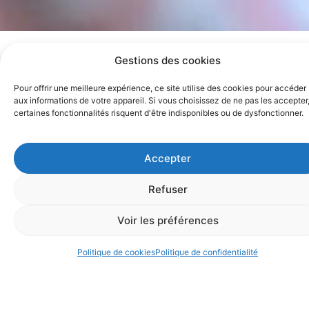
Gestions des cookies
Pour offrir une meilleure expérience, ce site utilise des cookies pour accéder
aux informations de votre appareil. Si vous choisissez de ne pas les accepter
certaines fonctionnalités risquent d'être indisponibles ou de dysfonctionner.
Accepter
Électricité
Refuser
Installation et rénovation
Nos électriciens réalisent des installations et
Voir les préférences
rénovations sécurisées, conformes aux normes en
vigueur. Qu’il s’agisse d’un projet résidentiel ou
Dépannage et Urgence
Politique de cookies
Politique de confidentialité
professionnel, EMSL vous propose des solutions
électriques performantes et adaptées.
Voir les prestations