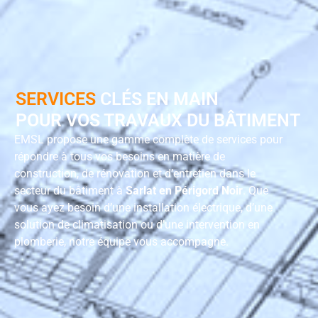
SERVICES
CLÉS EN MAIN
POUR VOS TRAVAUX DU BÂTIMENT
EMSL propose une gamme complète de services pour
répondre à tous vos besoins en matière de
construction, de rénovation et d’entretien dans le
secteur du bâtiment à
Sarlat en Périgord Noir
. Que
vous ayez besoin d’une installation électrique, d’une
solution de climatisation ou d’une intervention en
plomberie, notre équipe vous accompagne.